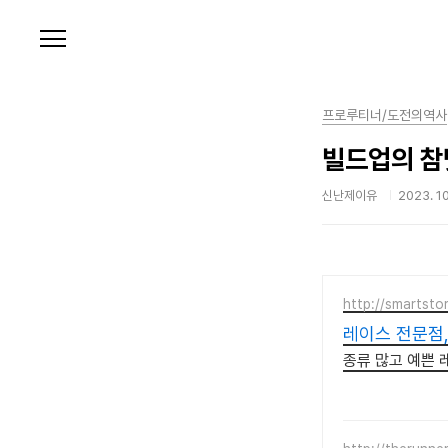
본문 바로가기
프로루티너/도전의역사
빌드업의 참맛
신난제이유
2023. 10
http://smartst
레이스 전문점,
종류 많고 예쁜 