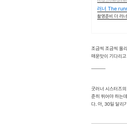
http://therunner
러너 The ru
촬영준비 더 러너
조금씩 조금씩 올
매운맛이 기다리고
굿러너 시스터즈의 
준히 뛰어야 하는데
다. 아, 30일 달