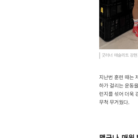
굿러너 애슬리트 강현
지난번 훈련 때는 
하가 걸리는 운동을
런지를 섞어 더욱 
무척 무거웠다.
맵구나, 매워