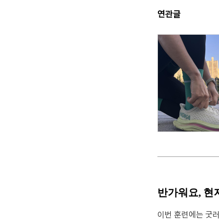
연관글
반가워요, 현
이번 훈련에는 굿러