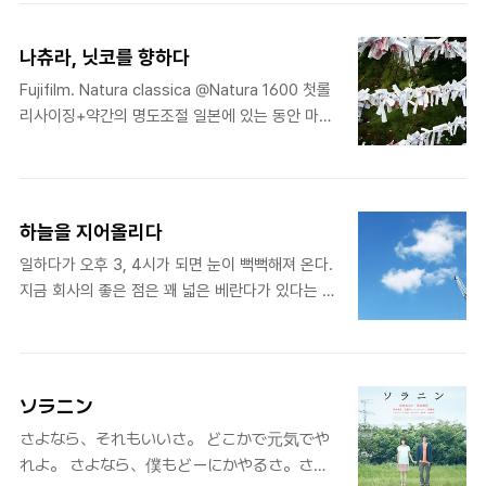
는 괴로움만 잔뜩 있다고 여길 수도 있다. 그리고
대부분의 사람은 그 괴로움으로부터 도망치고 싶어
나츄라, 닛코를 향하다
할 것이다. '시간이 지나면 추억이 되는거야'라고 생
각하면서 그 괴로움 속에 기꺼이 몸을 들여놓을 수
Fujifilm. Natura classica @Natura 1600 첫롤
있는 사람이 얼마나 될까. 무리한 짓을 많이 할수
리사이징+약간의 명도조절 일본에 있는 동안 마지
록, 인생은 풍요로워진다. いろんな無茶をした方
막이 될, 여행이 시작되었다. 시간이 지나고 사진을
が絶対に人生にとっていい。 무리한 짓은 많이
들여다보니 그때 그 순간, 나는 무엇을 생각하고 있
할수록 좋다. 일에서의 무리, 클럽 활동에서의 무
었는지, 어떤 감정이었는지 기억이 잘 나지 않는다.
리, 상사와의 관계에서의 무리, 그리고 무리한 연
분명히 복잡하게 뒤섞인 여러 가지 감정들이 여행
하늘을 지어올리다
애. '그때는 내가 어떻게 됐었나봐'라고 이야기할 정
하는 곳곳에서 묻어나오고 있었을지도. 귀국한 후
일하다가 오후 3, 4시가 되면 눈이 뻑뻑해져 온다.
도로, 도드라지게 몹시 짙어지는 시간. '그것을 뭐
그때의 여행 사진들을 들여다보고 있으니 내가 정
지금 회사의 좋은 점은 꽤 넓은 베란다가 있다는 것
라고 고쳐 말할 수 있을까?'라..
말 그곳에 있었구나! 다시 한번 느끼게 된다. 사랑
인데.. 에어콘 실외기들이 자리 차지를 떡하고 있지
을 이루어준다는 신사에 매달려 있던 수많은 오미
만 그래도 약간의 숨돌리기엔 좋은 장소이다. 어떤
쿠지おみくじ들. 저마다의 마음은 주렁주렁 매달
이들은 담배를 피우고, 나 같은 이는 사진을 찍거나
려 그들 나름의 빛을 내고 있다. 안타까운 건 이 줄
창문 너머로 일하는 사람들을 힐끔힐끔 훔쳐보기도
에도 매달려 있지 못하고 바닥에 떨어져 있는 오미
ソラニン
한다. 그렇게 카메라를 들고 나와 회색 건물들 사진
쿠지들이다. 그들의 사랑은 이루어졌을까? 늦은 가
さよなら、それもいいさ。 どこかで元気でや
을 찍다가 문득 45도로 고개를 돌려 하늘을 바라보
을의 ..
れよ。 さよなら、僕もどーにかやるさ。さよ
니, 열심히 하늘도 공사 중이다. 예쁜 하늘에 구름