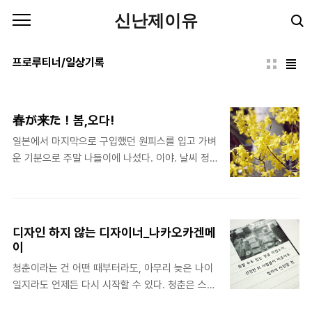
본문 바로가기
신난제이유
프로루티너/일상기록
春が来た！봄,오다!
일본에서 마지막으로 구입했던 원피스를 입고 가벼
운 기분으로 주말 나들이에 나섰다. 이야. 날씨 정
말 좋구나. 어느새 따뜻해진 기온에 기분이 좋아져
서 발걸음도 가벼워지고, 흘러나오는 노래도 더 달
콤하게 들린다. 늦은 밤 퇴근길에 그렇게 무섭던 길
이 오늘따라 왜 이렇게 사랑스러운지. 늘 그냥 지나
디자인 하지 않는 디자이너_나카오카겐메
치던 어느 집 담장 너머로 개나리가 고개를 내밀고
이
쳐다보고 있었다. 아, 봄이로구나. 드디어 왔구나.
청춘이라는 건 어떤 때부터라도, 아무리 늦은 나이
드디어 찾아온 봄. 시작을 알린다. 두근거린다. い
일지라도 언제든 다시 시작할 수 있다. 청춘은 스스
よいよ春の始まり。スタートを知らせる。ド
로 무리를 해서 힘을 내는 것이라고 생각한다. 그때
キドキ！