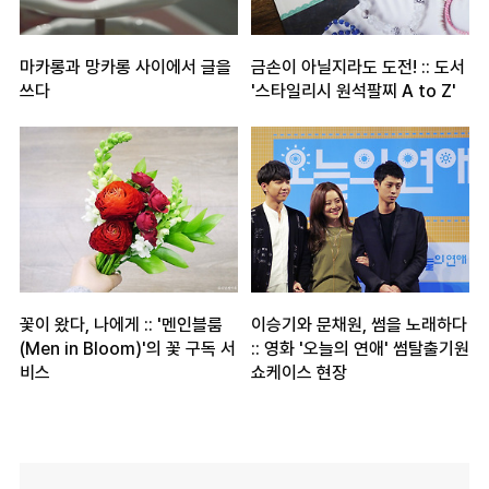
마카롱과 망카롱 사이에서 글을
금손이 아닐지라도 도전! :: 도서
쓰다
'스타일리시 원석팔찌 A to Z'
꽃이 왔다, 나에게 :: '멘인블룸
이승기와 문채원, 썸을 노래하다
(Men in Bloom)'의 꽃 구독 서
:: 영화 '오늘의 연애' 썸탈출기원
비스
쇼케이스 현장