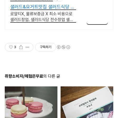
샐러드&요거트맛집 샐러드식당 푸
짐한 샐러드&요거트 맛집
로얄티X, 물류보증금 X 최소 비용으로
샐러드창업. 샐러드식당 전수창업 샐러
드식당 소자본 창업가능, 업종변경 추천
3
구독하기
취향소비자/체험은무료
의 다른 글