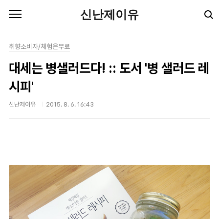
본문 바로가기
신난제이유
취향소비자/체험은무료
대세는 병샐러드다! :: 도서 '병 샐러드 레
시피'
신난제이유
2015. 8. 6. 16:43