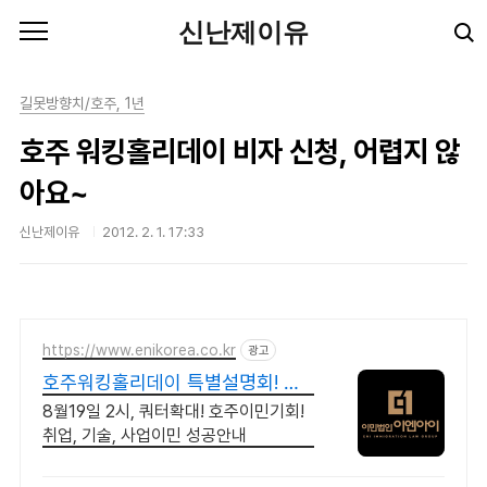
본문 바로가기
신난제이유
길못방향치/호주, 1년
호주 워킹홀리데이 비자 신청, 어렵지 않
아요~
신난제이유
2012. 2. 1. 17:33
https://www.enikorea.co.kr
광고
호주워킹홀리데이 특별설명회! 청
와대비자의뢰 공신력
8월19일 2시, 쿼터확대! 호주이민기회!
취업, 기술, 사업이민 성공안내