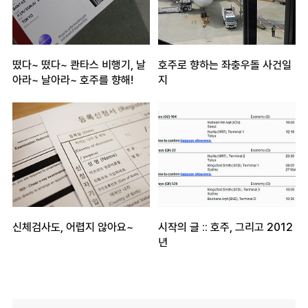
떴다~ 떴다~ 콴타스 비행기, 날
호주로 향하는 좌충우돌 사건일
아라~ 날아라~ 호주를 향해!
지
신체검사도, 어렵지 않아요~
시작의 글 :: 호주, 그리고 2012
년