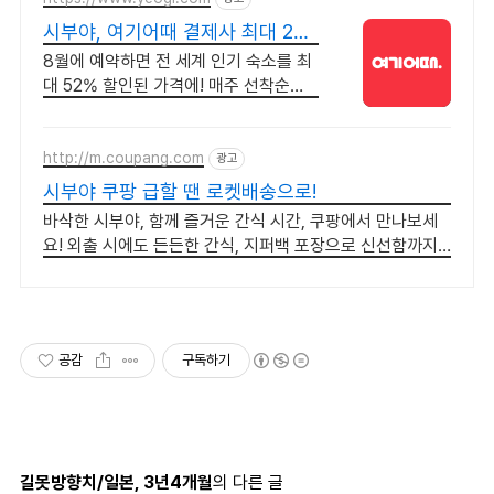
시부야, 여기어때 결제사 최대 2만
원 추가할인
8월에 예약하면 전 세계 인기 숙소를 최
대 52% 할인된 가격에! 매주 선착순
30% 오픈런 할인까지, 지금 최저가로
숙소 예약하기
http://m.coupang.com
광고
시부야 쿠팡 급할 땐 로켓배송으로!
바삭한 시부야, 함께 즐거운 간식 시간, 쿠팡에서 만나보세
요! 외출 시에도 든든한 간식, 지퍼백 포장으로 신선함까지
쿠팡에서!
공감
구독하기
길못방향치/일본, 3년4개월
의 다른 글